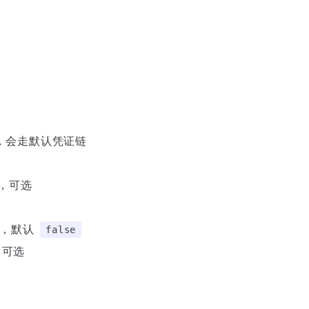
不传，会走默认凭证链
en，可选
可选，默认
false
e，可选