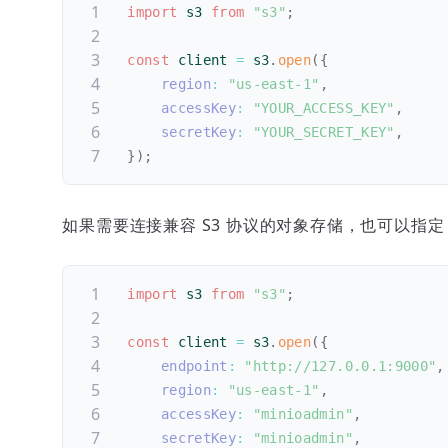
import
 s3 
from
"s3"
;
const
 client 
=
 s3
.
open
(
{
region
:
"us-east-1"
,
accessKey
:
"YOUR_ACCESS_KEY"
,
secretKey
:
"YOUR_SECRET_KEY"
,
}
)
;
如果需要连接兼容 S3 协议的对象存储，也可以指
import
 s3 
from
"s3"
;
const
 client 
=
 s3
.
open
(
{
endpoint
:
"http://127.0.0.1:9000"
,
region
:
"us-east-1"
,
accessKey
:
"minioadmin"
,
secretKey
:
"minioadmin"
,