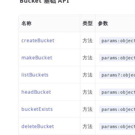
Bucket 基础 API
名称
类型
参数
createBucket
方法
params:objec
makeBucket
方法
params:objec
listBuckets
方法
params?:obje
headBucket
方法
params:objec
bucketExists
方法
params:objec
deleteBucket
方法
params:objec