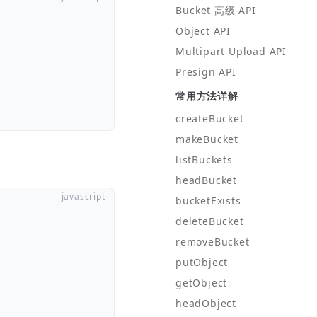
Bucket 高级 API
Object API
Multipart Upload API
Presign API
常用方法详解
createBucket
makeBucket
listBuckets
headBucket
bucketExists
deleteBucket
removeBucket
putObject
getObject
headObject