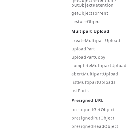
getObjectRetention /
putObjectRetention
getObjectTorrent
restoreObject
Multipart Upload
createMultipartUpload
uploadPart
uploadPartCopy
completeMultipartUpload
abortMultipartUpload
listMultipartUploads
listParts
Presigned URL
presignedGetObject
presignedPutObject
presignedHeadObject