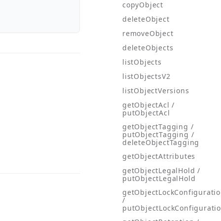
copyObject
deleteObject
removeObject
deleteObjects
listObjects
listObjectsV2
listObjectVersions
getObjectAcl /
putObjectAcl
getObjectTagging /
putObjectTagging /
deleteObjectTagging
getObjectAttributes
getObjectLegalHold /
putObjectLegalHold
getObjectLockConfigurati
/
putObjectLockConfigurati