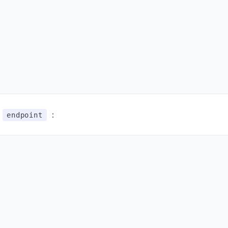
定
：
endpoint