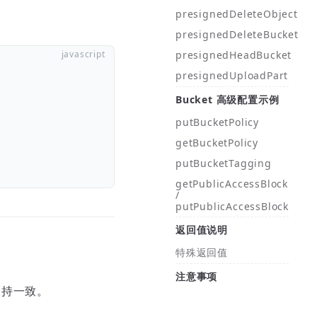
presignedDeleteObject
presignedDeleteBucket
presignedHeadBucket
presignedUploadPart
Bucket 高级配置示例
putBucketPolicy
getBucketPolicy
putBucketTagging
getPublicAccessBlock
/
putPublicAccessBlock
返回值说明
特殊返回值
注意事项
持一致。