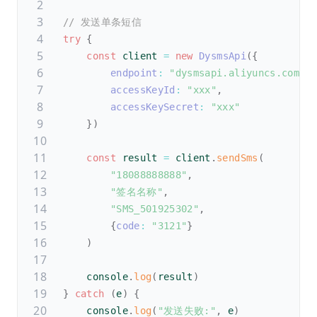
// 发送单条短信
try
{
const
 client 
=
new
DysmsApi
(
{
endpoint
:
"dysmsapi.aliyuncs.com"
,
accessKeyId
:
"xxx"
,
accessKeySecret
:
"xxx"
}
)
const
 result 
=
 client
.
sendSms
(
"18088888888"
,
"签名名称"
,
"SMS_501925302"
,
{
code
:
"3121"
}
)
    console
.
log
(
result
)
}
catch
(
e
)
{
    console
.
log
(
"发送失败:"
,
 e
)