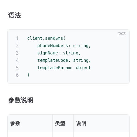
语法
client.sendSms(
    phoneNumbers: string,
    signName: string,
    templateCode: string,
    templateParam: object
)
参数说明
参数
类型
说明