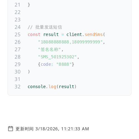
}
// 批量发送短信
const
 result 
=
 client
.
sendSms
(
"18088888888,18099999999"
,
"签名名称"
,
"SMS_501925302"
,
{
code
:
"8888"
}
)
console
.
log
(
result
)
更新时间 3/18/2026, 11:21:33 AM