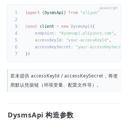
import
{
DysmsApi
}
from
"aliyun"
const
 client 
=
new
DysmsApi
(
{
endpoint
:
"dysmsapi.aliyuncs.com"
,
accessKeyId
:
"your-accessKeyId"
,
accessKeySecret
:
"your-accessKeySecret
}
)
若未提供 accessKeyId / accessKeySecret，将使
用默认凭据链（环境变量、配置文件等）。
DysmsApi 构造参数