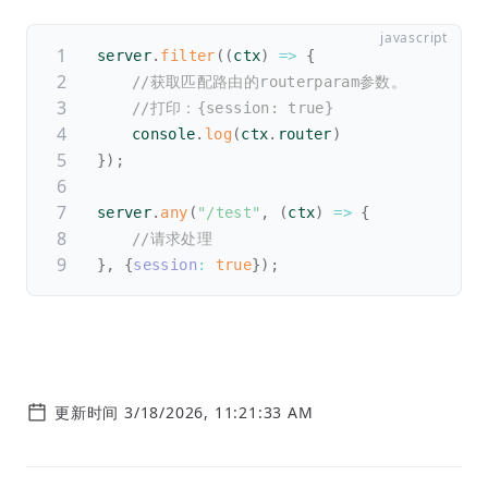
server
.
filter
(
(
ctx
)
=>
{
//获取匹配路由的routerparam参数。
//打印：{session: true}
	console
.
log
(
ctx
.
router
)
}
)
;
server
.
any
(
"/test"
,
(
ctx
)
=>
{
//请求处理
}
,
{
session
:
true
}
)
;
更新时间 3/18/2026, 11:21:33 AM