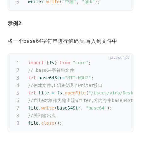
writer
.
write
(
"中国"
,
"gbk"
)
;
示例2
将一个base64字符串进行解码后,写入到文件中
import
{
fs
}
from
"core"
;
// base64字符串文件
let
 base64Str
=
"MTIzNDU2"
;
//创建文件,File实现了Writer接口
let
 file 
=
 fs
.
openFile
(
"/Users/vino/Deskto
//file对象作为输出流Writer,将内存中base64St
file
.
write
(
base64Str
,
"base64"
)
;
//关闭输出流
file
.
close
(
)
;