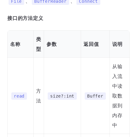
、
、
File
BufferReader
Connect
接口的方法定义
类
名称
参数
返回值
说明
型
从输
入流
中读
方
取数
read
size?:int
Buffer
法
据到
内存
中