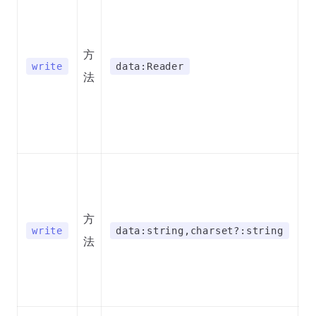
方
write
data:Reader
法
方
write
data:string,charset?:string
法