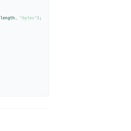
.
length
,
"bytes"
)
;