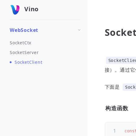
Vino
Socket
WebSocket
SocketCtx
SocketServer
SocketClie
SocketClient
接）。通过它
下面是
Sock
构造函数
cons