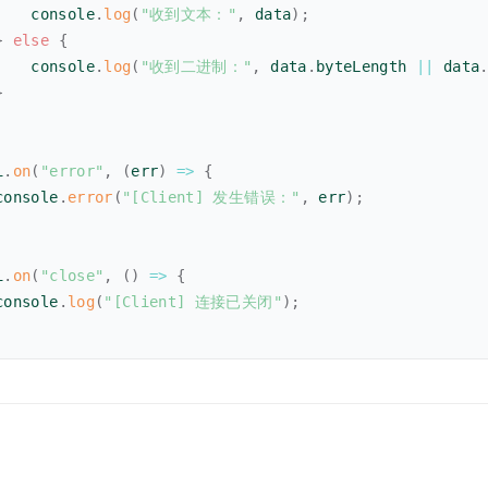
    console
.
log
(
"收到文本："
,
 data
)
;
}
else
{
    console
.
log
(
"收到二进制："
,
 data
.
byteLength 
||
 data
}
i
.
on
(
"error"
,
(
err
)
=>
{
console
.
error
(
"[Client] 发生错误："
,
 err
)
;
i
.
on
(
"close"
,
(
)
=>
{
console
.
log
(
"[Client] 连接已关闭"
)
;