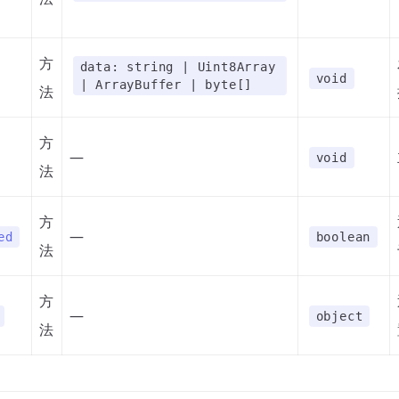
方
data: string | Uint8Array
void
| ArrayBuffer | byte[]
法
方
—
void
法
方
—
ed
boolean
法
方
—
object
法