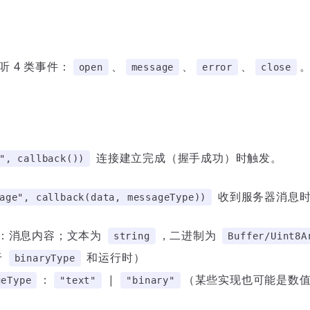
听 4 类事件：
、
、
、
open
message
error
close
连接建立完成（握手成功）时触发。
", callback())
收到服务器消息
age", callback(data, messageType))
：消息内容；文本为
，二进制为
string
Buffer/Uint8A
于
和运行时）
binaryType
：
|
（某些实现也可能是数
geType
"text"
"binary"