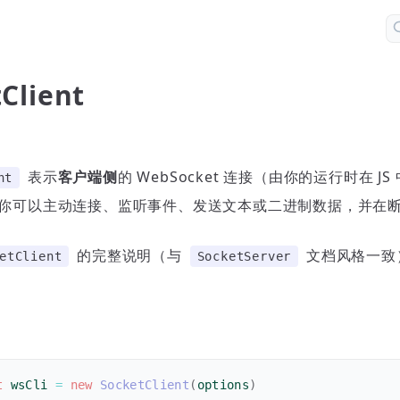
Client
表示
客户端侧
的 WebSocket 连接（由你的运行时在 
nt
你可以主动连接、监听事件、发送文本或二进制数据，并在
的完整说明（与
文档风格一致
etClient
SocketServer
t
 wsCli 
=
new
SocketClient
(
options
)