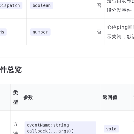
是否自动根
否
Dispatch
boolean
段分发事件
心跳ping
否
Ms
number
示关闭，默
件总览
类
参数
返回值
型
方
eventName:string,
void
callback(...args))
法