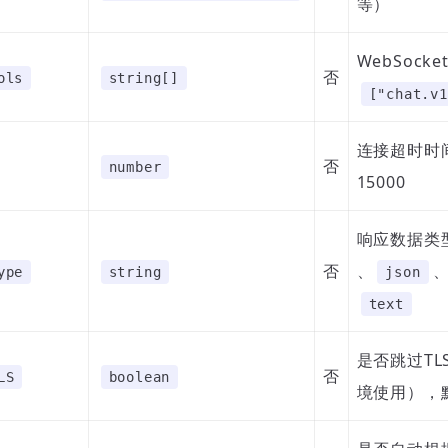
等）
WebSock
否
ols
string[]
["chat.v1
连接超时时
否
number
15000
响应数据类
否
、
ype
string
json
text
是否跳过T
否
LS
boolean
境使用），