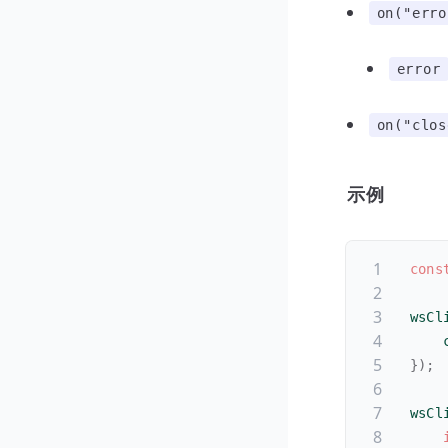
on("erro
error
on("clos
示例
cons
wsCl
    
}
)
;
wsCl