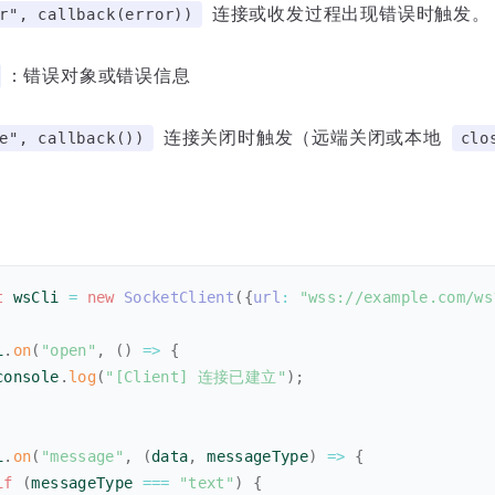
连接或收发过程出现错误时触发。
r", callback(error))
：错误对象或错误信息
连接关闭时触发（远端关闭或本地
e", callback())
clo
t
 wsCli 
=
new
SocketClient
(
{
url
:
"wss://example.com/ws
i
.
on
(
"open"
,
(
)
=>
{
console
.
log
(
"[Client] 连接已建立"
)
;
i
.
on
(
"message"
,
(
data
,
 messageType
)
=>
{
if
(
messageType 
===
"text"
)
{