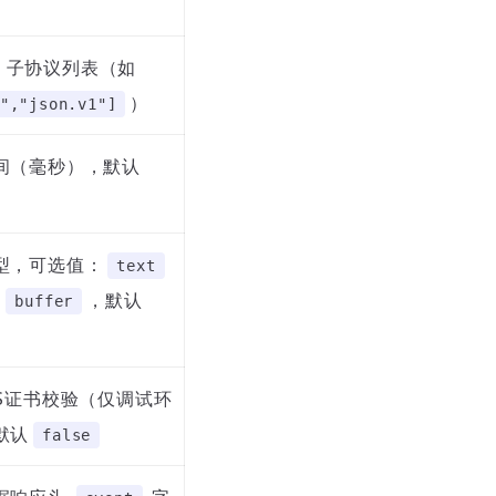
et 子协议列表（如
）
","json.v1"]
间（毫秒），默认
型，可选值：
text
、
，默认
buffer
LS证书校验（仅调试环
默认
false