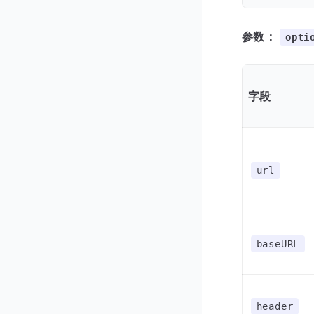
参数：
opti
字段
url
baseURL
header