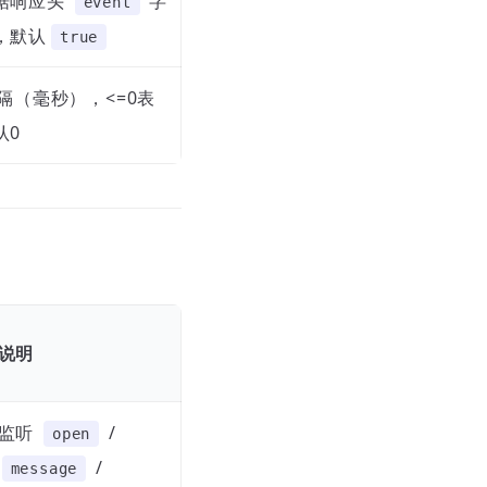
据响应头
字
event
，默认
true
间隔（毫秒），<=0表
认0
说明
监听
/
open
/
message