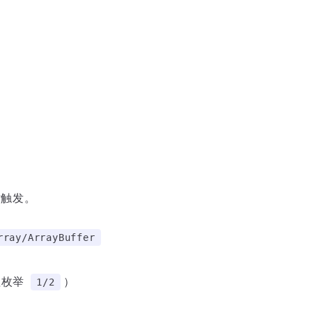
。
时触发。
rray/ArrayBuffer
值枚举
）
1/2