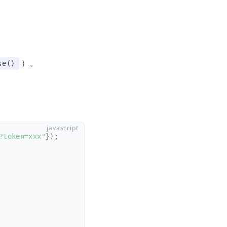
）。
se()
?token=xxx"
}
)
;