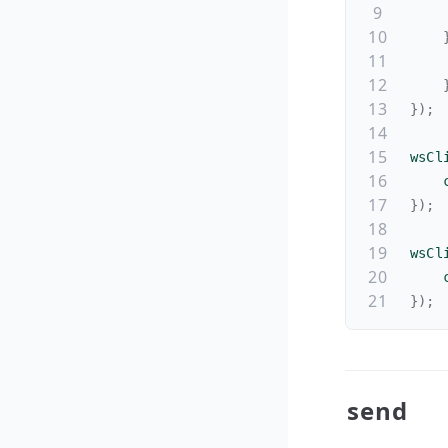
    
    
}
)
;
wsCl
    
}
)
;
wsCl
    
}
)
;
send