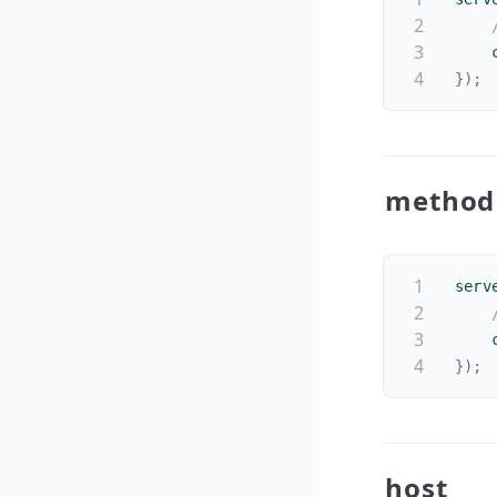
    
}
)
;
method
serv
    
}
)
;
host