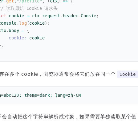
er
.
get
(
"/profile"
,
(
ctx
)
=>
{
// 读取原始 Cookie 请求头
let
 cookie 
=
 ctx
.
request
.
header
.
Cookie
;
console
.
log
(
cookie
)
;
ctx
.
body 
=
{
cookie
:
 cookie
}
;
存在多个 cookie，浏览器通常会将它们放在同一个
Cookie
n=abc123; theme=dark; lang=zh-CN
不会自动把这个字符串解析成对象，如果需要单独读取某个值