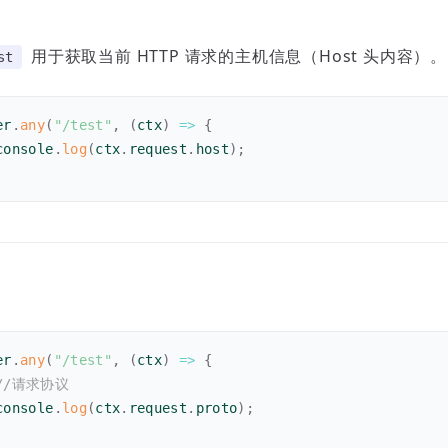
用于获取当前 HTTP 请求的主机信息（Host 头内容）。
st
er
.
any
(
"/test"
,
(
ctx
)
=>
{
console
.
log
(
ctx
.
request
.
host
)
;
er
.
any
(
"/test"
,
(
ctx
)
=>
{
//请求协议
console
.
log
(
ctx
.
request
.
proto
)
;