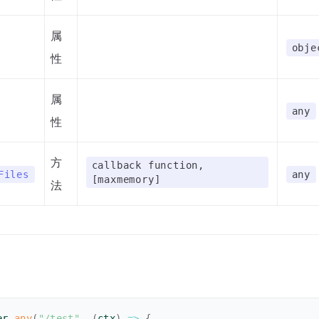
属
obje
性
属
any
性
方
callback function,
Files
any
[maxmemory]
法
er
.
any
(
"/test"
,
(
ctx
)
=>
{