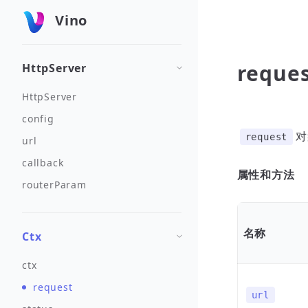
Vino
reque
HttpServer
HttpServer
config
对
request
url
callback
属性和方法
routerParam
名称
Ctx
ctx
request
url