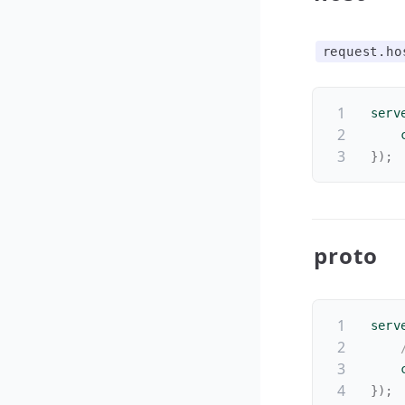
request.ho
serv
    
}
)
;
proto
serv
    
}
)
;