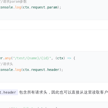
//请求param参数
console
.
log
(
ctx
.
request
.
param
)
;
er
.
any
(
"/test/{name}/{id}"
,
(
ctx
)
=>
{
//请求头
console
.
log
(
ctx
.
request
.
header
)
;
包含所有请求头，因此也可以直接从这里读取客户端来
t.header