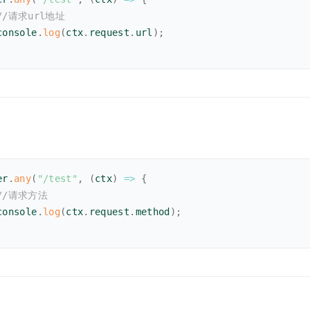
//请求url地址
console
.
log
(
ctx
.
request
.
url
)
;
er
.
any
(
"/test"
,
(
ctx
)
=>
{
//请求方法
console
.
log
(
ctx
.
request
.
method
)
;