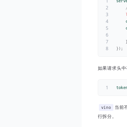
serv
    
    
}
)
;
如果请求头中
toke
当前
vino
行拆分。