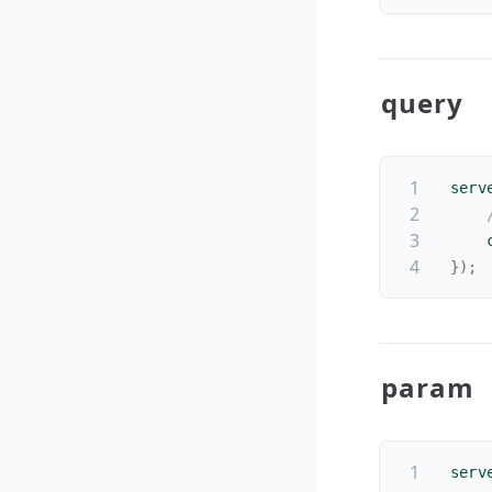
query
serv
    
}
)
;
param
serv