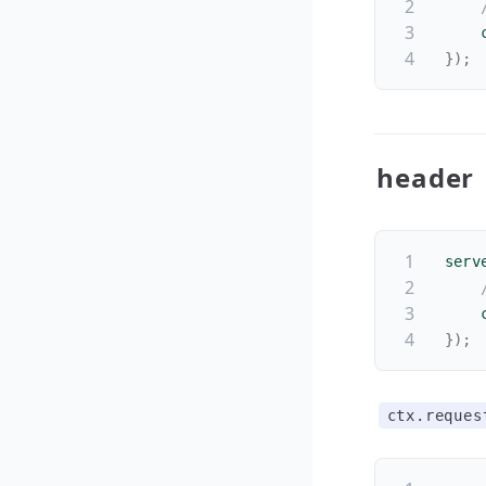
    
}
)
;
header
serv
    
}
)
;
ctx.reques