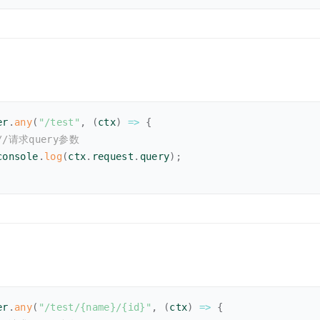
er
.
any
(
"/test"
,
(
ctx
)
=>
{
//请求query参数
console
.
log
(
ctx
.
request
.
query
)
;
er
.
any
(
"/test/{name}/{id}"
,
(
ctx
)
=>
{