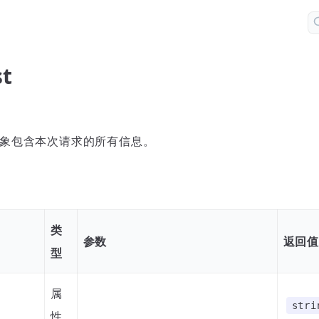
st
象包含本次请求的所有信息。
类
参数
返回
型
属
stri
性