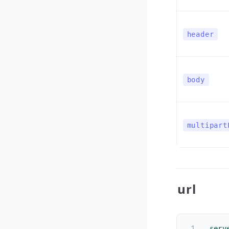
header
body
multipart
url
serv